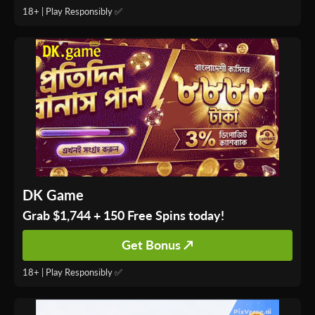
18+ | Play Responsibly ✅
DK Game
Grab $1,744 + 150 Free Spins today!
Get Bonus ↗
18+ | Play Responsibly ✅