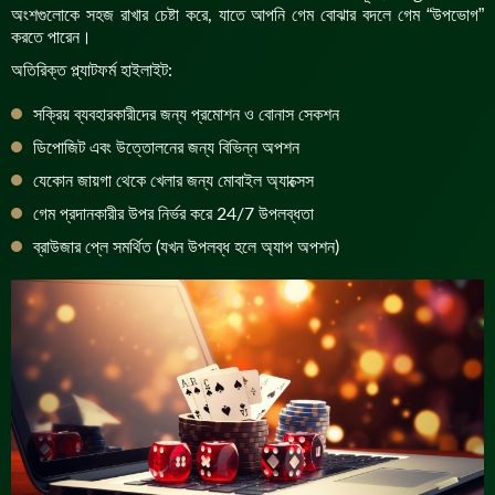
অংশগুলোকে সহজ রাখার চেষ্টা করে, যাতে আপনি গেম বোঝার বদলে গেম “উপভোগ”
করতে পারেন।
অতিরিক্ত প্ল্যাটফর্ম হাইলাইট:
সক্রিয় ব্যবহারকারীদের জন্য প্রমোশন ও বোনাস সেকশন
ডিপোজিট এবং উত্তোলনের জন্য বিভিন্ন অপশন
যেকোন জায়গা থেকে খেলার জন্য মোবাইল অ্যাক্সেস
গেম প্রদানকারীর উপর নির্ভর করে 24/7 উপলব্ধতা
ব্রাউজার প্লে সমর্থিত (যখন উপলব্ধ হলে অ্যাপ অপশন)