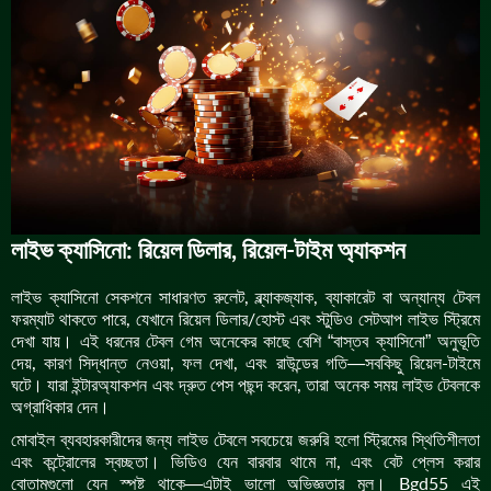
লাইভ ক্যাসিনো: রিয়েল ডিলার, রিয়েল-টাইম অ্যাকশন
লাইভ ক্যাসিনো সেকশনে সাধারণত রুলেট, ব্ল্যাকজ্যাক, ব্যাকারেট বা অন্যান্য টেবল
ফরম্যাট থাকতে পারে, যেখানে রিয়েল ডিলার/হোস্ট এবং স্টুডিও সেটআপ লাইভ স্ট্রিমে
দেখা যায়। এই ধরনের টেবল গেম অনেকের কাছে বেশি “বাস্তব ক্যাসিনো” অনুভূতি
দেয়, কারণ সিদ্ধান্ত নেওয়া, ফল দেখা, এবং রাউন্ডের গতি—সবকিছু রিয়েল-টাইমে
ঘটে। যারা ইন্টারঅ্যাকশন এবং দ্রুত পেস পছন্দ করেন, তারা অনেক সময় লাইভ টেবলকে
অগ্রাধিকার দেন।
মোবাইল ব্যবহারকারীদের জন্য লাইভ টেবলে সবচেয়ে জরুরি হলো স্ট্রিমের স্থিতিশীলতা
এবং কন্ট্রোলের স্বচ্ছতা। ভিডিও যেন বারবার থামে না, এবং বেট প্লেস করার
বোতামগুলো যেন স্পষ্ট থাকে—এটাই ভালো অভিজ্ঞতার মূল। Bgd55 এই