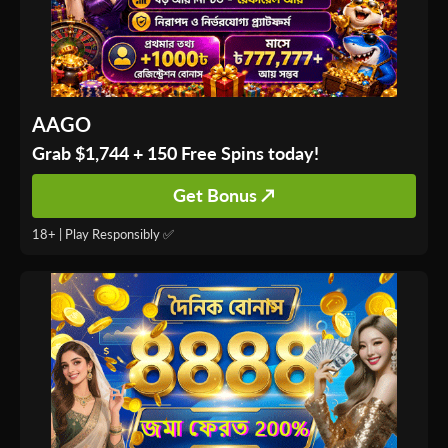
AAGO
Grab $1,744 + 150 Free Spins today!
Get Bonus ↗
18+ | Play Responsibly ✅