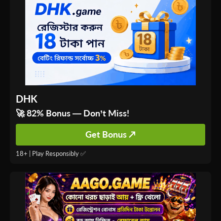
DHK
🚀 82% Bonus — Don’t Miss!
Get Bonus ↗
18+ | Play Responsibly ✅