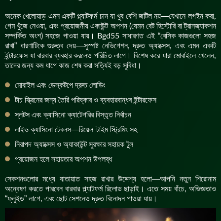
অনেক খেলোয়াড় এমন একটি প্ল্যাটফর্ম চান যা খুব বেশি জটিল নয়—যেখানে লগইন করা,
গেম খুঁজে নেওয়া, এবং প্রয়োজনীয় একাউন্ট অপশন (যেমন বেট হিস্টোরি বা ট্রানজ্যাকশন
সম্পর্কিত অংশ) সহজে পাওয়া যায়। Bgd55 সাধারণত এই “বেসিক কাজগুলো সহজ
রাখা” ধারণাটিকে গুরুত্ব দেয়—সুস্পষ্ট নেভিগেশন, দ্রুত অ্যাক্সেস, এবং এমন একটি
ইন্টারফেস যা বারবার ব্যবহার করলেও পরিচিত লাগে। বিশেষ করে যারা মোবাইলে খেলেন,
তাদের জন্য কম ধাপে কাজ শেষ করা সত্যিই বড় সুবিধা।
মোবাইল এবং ডেস্কটপে দ্রুত লোডিং
টাচ স্ক্রিনের জন্য তৈরি পরিষ্কার ও ব্যবহারবান্ধব ইন্টারফেস
স্লটস এবং ক্যাসিনো ক্যাটেগরির বিস্তৃত নির্বাচন
লাইভ ক্যাসিনো টেবলস—রিয়েল-টাইম স্ট্রিমিং সহ
নিরাপদ অ্যাক্সেস ও অ্যাকাউন্ট সুরক্ষার সহায়ক টুল
প্রয়োজন হলে সহায়তার অপশন উপলব্ধ
সেকশনগুলোর মধ্যে যাতায়াত সহজ রাখার উদ্দেশ্য হলো—আপনি নতুন শিরোনাম
অন্বেষণ করতে পারবেন বারবার প্ল্যাটফর্ম রিলোড ছাড়াই। এতে সময় বাঁচে, অভিজ্ঞতাও
“ফ্লুইড” লাগে, এবং ছোট সেশনেও দ্রুত বিনোদন পাওয়া যায়।