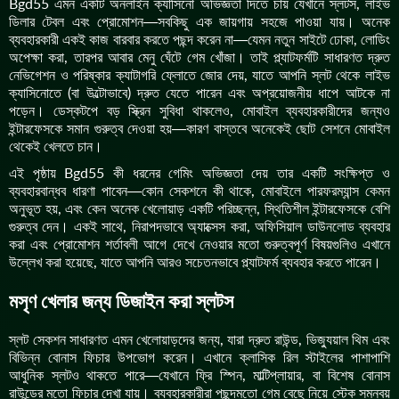
Bgd55 এমন একটি অনলাইন ক্যাসিনো অভিজ্ঞতা দিতে চায় যেখানে স্লটস, লাইভ
ডিলার টেবল এবং প্রোমোশন—সবকিছু এক জায়গায় সহজে পাওয়া যায়। অনেক
ব্যবহারকারী একই কাজ বারবার করতে পছন্দ করেন না—যেমন নতুন সাইটে ঢোকা, লোডিং
অপেক্ষা করা, তারপর আবার মেনু ঘেঁটে গেম খোঁজা। তাই প্ল্যাটফর্মটি সাধারণত দ্রুত
নেভিগেশন ও পরিষ্কার ক্যাটাগরি ফ্লোতে জোর দেয়, যাতে আপনি স্লট থেকে লাইভ
ক্যাসিনোতে (বা উল্টোভাবে) দ্রুত যেতে পারেন এবং অপ্রয়োজনীয় ধাপে আটকে না
পড়েন। ডেস্কটপে বড় স্ক্রিন সুবিধা থাকলেও, মোবাইল ব্যবহারকারীদের জন্যও
ইন্টারফেসকে সমান গুরুত্ব দেওয়া হয়—কারণ বাস্তবে অনেকেই ছোট সেশনে মোবাইল
থেকেই খেলতে চান।
এই পৃষ্ঠায় Bgd55 কী ধরনের গেমিং অভিজ্ঞতা দেয় তার একটি সংক্ষিপ্ত ও
ব্যবহারবান্ধব ধারণা পাবেন—কোন সেকশনে কী থাকে, মোবাইলে পারফরম্যান্স কেমন
অনুভূত হয়, এবং কেন অনেক খেলোয়াড় একটি পরিচ্ছন্ন, স্থিতিশীল ইন্টারফেসকে বেশি
গুরুত্ব দেন। একই সাথে, নিরাপদভাবে অ্যাক্সেস করা, অফিসিয়াল ডাউনলোড ব্যবহার
করা এবং প্রোমোশন শর্তাবলী আগে দেখে নেওয়ার মতো গুরুত্বপূর্ণ বিষয়গুলিও এখানে
উল্লেখ করা হয়েছে, যাতে আপনি আরও সচেতনভাবে প্ল্যাটফর্ম ব্যবহার করতে পারেন।
মসৃণ খেলার জন্য ডিজাইন করা স্লটস
স্লট সেকশন সাধারণত এমন খেলোয়াড়দের জন্য, যারা দ্রুত রাউন্ড, ভিজ্যুয়াল থিম এবং
বিভিন্ন বোনাস ফিচার উপভোগ করেন। এখানে ক্লাসিক রিল স্টাইলের পাশাপাশি
আধুনিক স্লটও থাকতে পারে—যেখানে ফ্রি স্পিন, মাল্টিপ্লায়ার, বা বিশেষ বোনাস
রাউন্ডের মতো ফিচার দেখা যায়। ব্যবহারকারীরা পছন্দমতো গেম বেছে নিয়ে স্টেক সমন্বয়