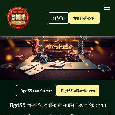
রেজিস্টার
অ্যাপ ডাউনলোড
Bgd55 রেজিস্টার করুন
Bgd55 ডাউনলোড করুন
Bgd55 অনলাইন ক্যাসিনো: স্লটস এবং লাইভ গেমস